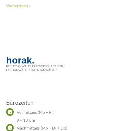
Markenrecht
Weiterlesen »
im
Landwirtschaftsrecht
horak.
RECHTSANWÄLTE PARTNERSCHAFT MBB /
FACHANWÄLTE / PATENTANWÄLTE /
Bürozeiten
Vormittags (Mo – Fr)
9 – 13 Uhr
Nachmittags (Mo – Di + Do)