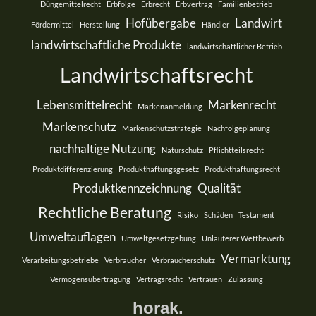
Düngemittelrecht
Erbfolge
Erbrecht
Erbvertrag
Familienbetrieb
Hofübergabe
Landwirt
Fördermittel
Herstellung
Händler
landwirtschaftliche Produkte
landwirtschaftlicher Betrieb
Landwirtschaftsrecht
Lebensmittelrecht
Markenrecht
Markenanmeldung
Markenschutz
Markenschutzstrategie
Nachfolgeplanung
nachhaltige Nutzung
Naturschutz
Pflichtteilsrecht
Produktdifferenzierung
Produkthaftungsgesetz
Produkthaftungsrecht
Produktkennzeichnung
Qualität
Rechtliche Beratung
Risiko
Schäden
Testament
Umweltauflagen
Umweltgesetzgebung
Unlauterer Wettbewerb
Vermarktung
Verarbeitungsbetriebe
Verbraucher
Verbraucherschutz
Vermögensübertragung
Vertragsrecht
Vertrauen
Zulassung
horak.