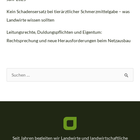
Kein Schadensersatz bei tierärztlicher Schmerzmittelgabe – was
Landwirte wissen sollten
Leitungsrechte, Duldungspflichten und Eigentum:
Rechtsprechung und neue Herausforderungen beim Netzausbau
S
u
c
h
e
n
n
a
Seit Jahren begleiten wir Landwirte und landwirtschaftliche
c