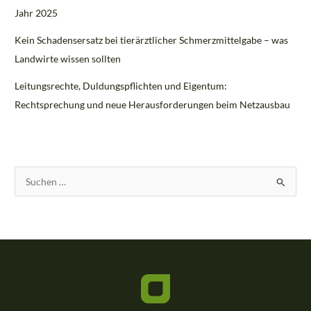
Jahr 2025
Kein Schadensersatz bei tierärztlicher Schmerzmittelgabe – was
Landwirte wissen sollten
Leitungsrechte, Duldungspflichten und Eigentum:
Rechtsprechung und neue Herausforderungen beim Netzausbau
S
u
c
h
e
n
n
a