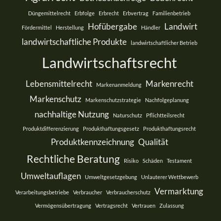
Düngemittelrecht
Erbfolge
Erbrecht
Erbvertrag
Familienbetrieb
Hofübergabe
Landwirt
Fördermittel
Herstellung
Händler
landwirtschaftliche Produkte
landwirtschaftlicher Betrieb
Landwirtschaftsrecht
Lebensmittelrecht
Markenrecht
Markenanmeldung
Markenschutz
Markenschutzstrategie
Nachfolgeplanung
nachhaltige Nutzung
Naturschutz
Pflichtteilsrecht
Produktdifferenzierung
Produkthaftungsgesetz
Produkthaftungsrecht
Produktkennzeichnung
Qualität
Rechtliche Beratung
Risiko
Schäden
Testament
Umweltauflagen
Umweltgesetzgebung
Unlauterer Wettbewerb
Vermarktung
Verarbeitungsbetriebe
Verbraucher
Verbraucherschutz
Vermögensübertragung
Vertragsrecht
Vertrauen
Zulassung