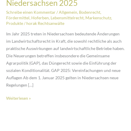
Niedersachsen 2025
Schreibe einen Kommentar
/
Allgemein
,
Bodenrecht
,
Fördermittel
,
Hoferben
,
Lebensmittelrecht
,
Markenschutz
,
Produkte
/
horak Rechtsanwälte
Im Jahr 2025 treten in Niedersachsen bedeutende Änderungen
im Landwirtschaftsrecht in Kraft, die sowohl rechtliche als auch
praktische Auswirkungen auf landwirtschaftliche Betriebe haben.
Die Neuerungen betreffen insbesondere die Gemeinsame
Agrarpolitik (GAP), das Düngerecht sowie die Einführung der
sozialen Konditionalität. GAP 2025: Vereinfachungen und neue
Auflagen Ab dem 1. Januar 2025 gelten in Niedersachsen neue
Regelungen […]
Änderungen
Weiterlesen »
im
Landwirtschaftsrecht
Niedersachsen
2025