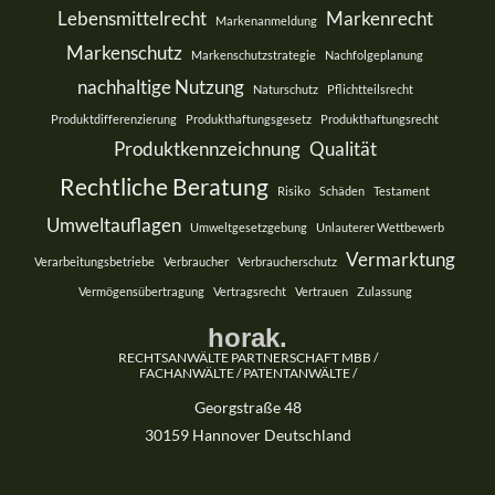
Lebensmittelrecht
Markenrecht
Markenanmeldung
Markenschutz
Markenschutzstrategie
Nachfolgeplanung
nachhaltige Nutzung
Naturschutz
Pflichtteilsrecht
Produktdifferenzierung
Produkthaftungsgesetz
Produkthaftungsrecht
Produktkennzeichnung
Qualität
Rechtliche Beratung
Risiko
Schäden
Testament
Umweltauflagen
Umweltgesetzgebung
Unlauterer Wettbewerb
Vermarktung
Verarbeitungsbetriebe
Verbraucher
Verbraucherschutz
Vermögensübertragung
Vertragsrecht
Vertrauen
Zulassung
horak.
RECHTSANWÄLTE PARTNERSCHAFT MBB /
FACHANWÄLTE / PATENTANWÄLTE /
Georgstraße 48
30159 Hannover Deutschland