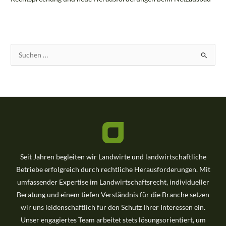
S
u
c
h
e
n
n
a
Seit Jahren begleiten wir Landwirte und landwirtschaftliche
c
Betriebe erfolgreich durch rechtliche Herausforderungen. Mit
h
umfassender Expertise im Landwirtschaftsrecht, individueller
:
Beratung und einem tiefen Verständnis für die Branche setzen
wir uns leidenschaftlich für den Schutz Ihrer Interessen ein.
Unser engagiertes Team arbeitet stets lösungsorientiert, um