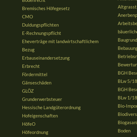
Altgrasst
Bremisches Höfegesetz
Anerbenp
CMO
Arbeitsb
Duldungspflichten
bäuerlich
E-Rechnungspflicht
Baugrund
Eheverträge mit landwirtschaftlichem
Bebauung
Bezug
Betriebs
Erbauseinandersetzung
Bewertun
Erbrecht
BGH Besc
Fördermittel
BLw 5/1
Gänseschäden
BGH Besc
GLÖZ
BLw 1/1
Grunderwerbsteuer
Bio-Impo
Hessische Landgüterordnung
Biodivers
Hofeigenschaften
Biogasan
HöfeO
Boden
Höfeordnung