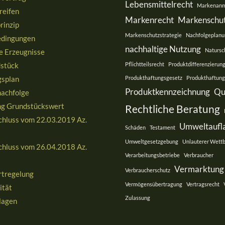
Lebensmittelrecht
Markenanm
reifen
Markenrecht
Markenschu
rinzip
Markenschutzstrategie
Nachfolgeplanu
edingungen
nachhaltige Nutzung
Natursc
e Erzeugnisse
stück
Pflichtteilsrecht
Produktdifferenzierun
splan
Produkthaftungsgesetz
Produkthaftung
Produktkennzeichnung
Qu
nachfolge
g Grundstückswert
Rechtliche Beratung
hluss vom 22.03.2019 Az.
Umweltaufl
Schäden
Testament
8
Umweltgesetzgebung
Unlauterer Wett
hluss vom 26.04.2018 Az.
Verarbeitungsbetriebe
Verbraucher
8
Vermarktung
Verbraucherschutz
rtregelung
Vermögensübertragung
Vertragsrecht
ität
Zulassung
lagen