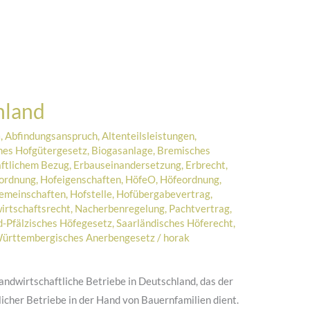
hland
G
,
Abfindungsanspruch
,
Altenteilsleistungen
,
hes Hofgütergesetz
,
Biogasanlage
,
Bremisches
aftlichem Bezug
,
Erbauseinandersetzung
,
Erbrecht
,
rordnung
,
Hofeigenschaften
,
HöfeO
,
Höfeordnung
,
emeinschaften
,
Hofstelle
,
Hofübergabevertrag
,
irtschaftsrecht
,
Nacherbenregelung
,
Pachtvertrag
,
d-Pfälzisches Höfegesetz
,
Saarländisches Höferecht
,
ürttembergisches Anerbengesetz
/
horak
landwirtschaftliche Betriebe in Deutschland, das der
licher Betriebe in der Hand von Bauernfamilien dient.