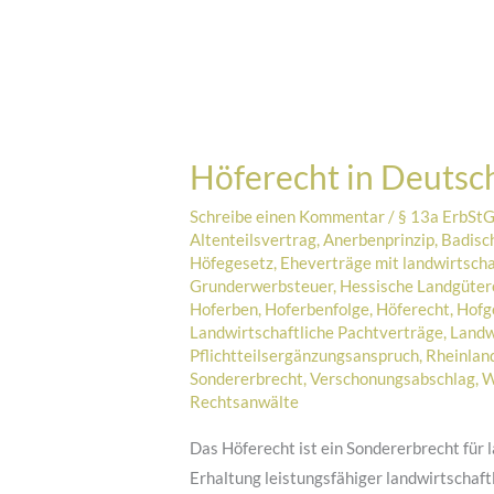
Höferecht in Deutsc
Schreibe einen Kommentar
/
§ 13a ErbSt
Altenteilsvertrag
,
Anerbenprinzip
,
Badisc
Höfegesetz
,
Eheverträge mit landwirtsch
Grunderwerbsteuer
,
Hessische Landgüte
Hoferben
,
Hoferbenfolge
,
Höferecht
,
Hofg
Landwirtschaftliche Pachtverträge
,
Landw
Pflichtteilsergänzungsanspruch
,
Rheinlan
Sondererbrecht
,
Verschonungsabschlag
,
W
Rechtsanwälte
Das Höferecht ist ein Sondererbrecht für 
Erhaltung leistungsfähiger landwirtschaft