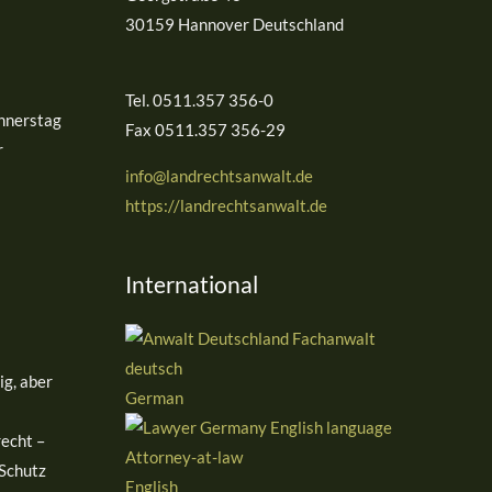
h
30159 Hannover Deutschland
:
Tel. 0511.357 356-0
nnerstag
Fax 0511.357 356-29
r
info@landrechtsanwalt.de
https://landrechtsanwalt.de
International
g, aber
German
echt –
Schutz
English