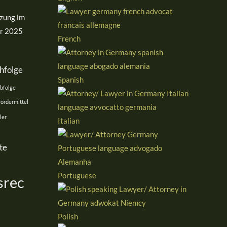
zung im
hr 2025
French
hfolge
Spanish
rbfolge
Fördermittel
ler
Italian
te
Portuguese
srec
Polish