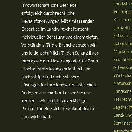
Landwirt
landwirtschaftliche Betriebe
Vertrags
erfolgreich durch rechtliche
Bau- und
Herausforderungen. Mit umfassender
Umweltre
Expertise im Landwirtschaftsrecht,
Subventio
individueller Beratung und einem tiefen
Lebensmi
Verständnis für die Branche setzen wir
Marken- 
uns leidenschaftlich für den Schutz Ihrer
Erb- und 
Interessen ein. Unser engagiertes Team
Arbeitsre
arbeitet stets lösungsorientiert, um
Wirtscha
nachhaltige und rechtssichere
Natursch
Lösungen für Ihre landwirtschaftlichen
Landscha
Anliegen zu schaffen. Lernen Sie uns
Tierrecht
kennen – wir sind Ihr zuverlässiger
Jagdrech
Partner für eine sichere Zukunft in der
Land- un
Landwirtschaft.
Sortensc
Agrarkart