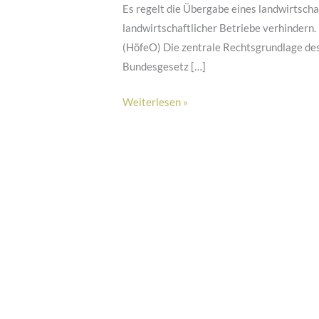
Es regelt die Übergabe eines landwirtschaf
landwirtschaftlicher Betriebe verhinder
(HöfeO) Die zentrale Rechtsgrundlage des
Bundesgesetz […]
Höferecht
Weiterlesen »
in
Deutschland