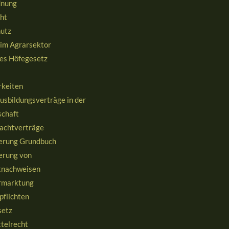
dnung
ht
utz
 im Agrarsektor
es Höfegesetz
rkeiten
Ausbildungsverträge in der
schaft
Pachtverträge
ierung Grundbuch
ierung von
tnachweisen
rmarktung
pflichten
etz
telrecht