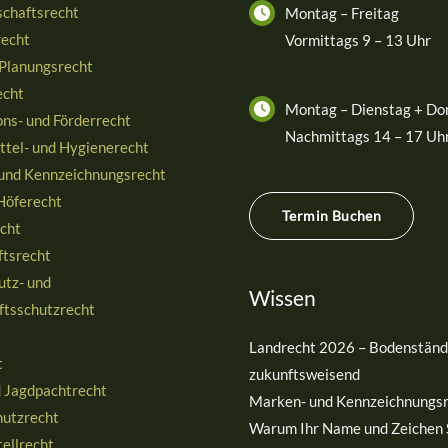
schaftsrecht
Montag – Freitag
recht
Vormittags 9 – 13 Uhr
 Planungsrecht
cht
Montag – Dienstag + Do
ns- und Förderrecht
Nachmittags 14 – 17 Uh
ttel- und Hygienerecht
und Kennzeichnungsrecht
Höferecht
Termin Buchen
cht
ftsrecht
utz- und
Wissen
ftsschutzrecht
Landrecht 2026 – Bodenständi
t
zukunftsweisend
d Jagdpachtrecht
Marken- und Kennzeichnungsr
hutzrecht
Warum Ihr Name und Zeichen 
ellrecht