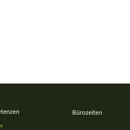
tenzen
Bürozeiten
ht