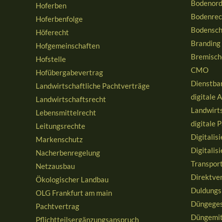
Bodenor
Hoferben
Bodenrec
Hoferbenfolge
Bodensch
Höferecht
Branding
Hofgemeinschaften
Bremisch
Hofstelle
CMO
Hofübergabevertrag
Dienstba
Landwirtschaftliche Pachtverträge
digitale 
Landwirtschaftsrecht
Landwirt
Lebensmittelrecht
digitale 
Leitungsrechte
Digitalis
Markenschutz
Digitalis
Nacherbenregelung
Transpor
Netzausbau
Direktve
Ökologischer Landbau
Duldungs
OLG Frankfurt am main
Düngeges
Pachtvertrag
Düngemit
Pflichtteilsergänzungsanspruch