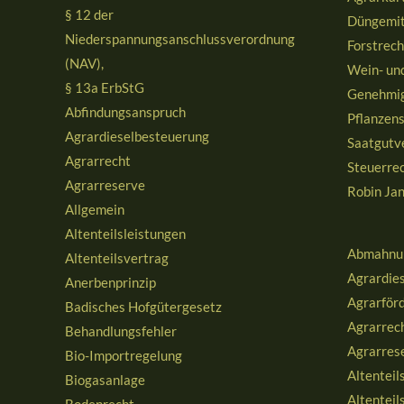
§ 12 der
Düngemit
Niederspannungsanschlussverordnung
Forstrech
(NAV),
Wein- un
§ 13a ErbStG
Genehmig
Abfindungsanspruch
Pflanzen
Agrardieselbesteuerung
Saatgutv
Agrarrecht
Steuerre
Agrarreserve
Robin Jan
Allgemein
Altenteilsleistungen
Abmahnu
Altenteilsvertrag
Agrardies
Anerbenprinzip
Agrarför
Badisches Hofgütergesetz
Agrarrec
Behandlungsfehler
Agrarres
Bio-Importregelung
Altenteil
Biogasanlage
Altenteil
Bodenrecht