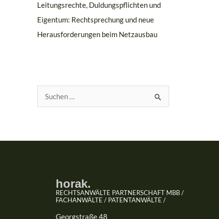
Leitungsrechte, Duldungspflichten und
Eigentum: Rechtsprechung und neue
Herausforderungen beim Netzausbau
S
u
c
h
e
n
n
horak.
RECHTSANWÄLTE PARTNERSCHAFT MBB /
a
FACHANWÄLTE / PATENTANWÄLTE /
c
Georgstraße 48