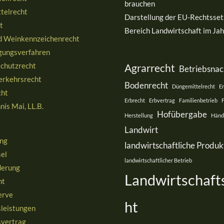
brauchen
telrecht
Darstellung der EU-Rechtsset
t
Bereich Landwirtschaft im Ja
d Weinkennzeichenrecht
ungsverfahren
schutzrecht
Agrarrecht
Betriebsnac
erkehrsrecht
Bodenrecht
Düngemittelrecht
E
cht
Erbrecht
Erbvertrag
Familienbetrieb
nis Mai, LL.B.
Hofübergabe
Herstellung
Händ
Landwirt
ng
landwirtschaftliche Produk
el
landwirtschaftlicher Betrieb
derung
Landwirtschaft
ht
erve
ht
sleistungen
svertrag