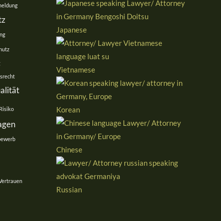
eldung
tz
Japanese
ng
hutz
g
Vietnamese
srecht
alität
Korean
Risiko
agen
bewerb
Chinese
Vertrauen
Russian