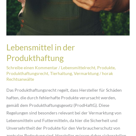
Lebensmittel in der
Produkthaftung
Schreibe einen Kommentar
/
Lebensmittelrecht
,
Produkte
,
Produkthaftungsrecht
,
Tierhaltung
,
Vermarktung
/
horak
Rechtsanwälte
Das Produkthaftungsrecht regelt, dass Hersteller für Schäden
haften, die durch fehlerhafte Produkte verursacht werden,
gemäß dem Produkthaftungsgesetz (ProdHaftG). Diese
Regelungen sind besonders relevant bei der Vermarktung von
Lebensmitteln und Futtermitteln, da hier die Sicherheit und
Unversehrtheit der Produkte für den Verbraucherschutz von
zentraler Bedeutung sind. Hersteller müssen daher sicherstellen,