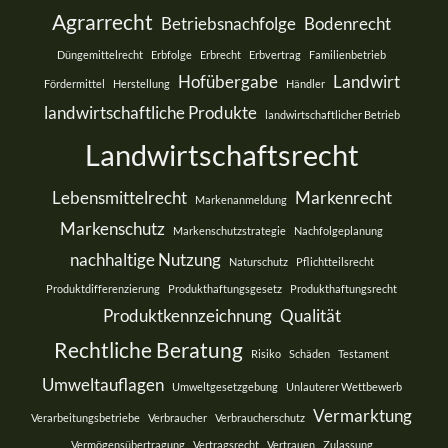
Agrarrecht
Betriebsnachfolge
Bodenrecht
Düngemittelrecht
Erbfolge
Erbrecht
Erbvertrag
Familienbetrieb
Hofübergabe
Landwirt
Fördermittel
Herstellung
Händler
landwirtschaftliche Produkte
landwirtschaftlicher Betrieb
Landwirtschaftsrecht
Lebensmittelrecht
Markenrecht
Markenanmeldung
Markenschutz
Markenschutzstrategie
Nachfolgeplanung
nachhaltige Nutzung
Naturschutz
Pflichtteilsrecht
Produktdifferenzierung
Produkthaftungsgesetz
Produkthaftungsrecht
Produktkennzeichnung
Qualität
Rechtliche Beratung
Risiko
Schäden
Testament
Umweltauflagen
Umweltgesetzgebung
Unlauterer Wettbewerb
Vermarktung
Verarbeitungsbetriebe
Verbraucher
Verbraucherschutz
Vermögensübertragung
Vertragsrecht
Vertrauen
Zulassung