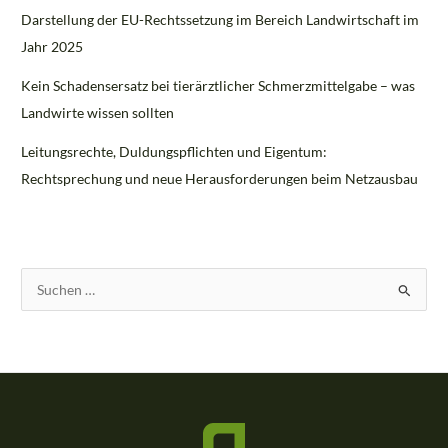
Darstellung der EU-Rechtssetzung im Bereich Landwirtschaft im
Jahr 2025
Kein Schadensersatz bei tierärztlicher Schmerzmittelgabe – was
Landwirte wissen sollten
Leitungsrechte, Duldungspflichten und Eigentum:
Rechtsprechung und neue Herausforderungen beim Netzausbau
S
u
c
h
e
n
n