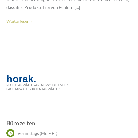
dass ihre Produkte frei von Fehlern […]
Lebensmittel
Weiterlesen »
in
der
Produkthaftung
horak.
RECHTSANWÄLTE PARTNERSCHAFT MBB /
FACHANWÄLTE / PATENTANWÄLTE /
Bürozeiten
Vormittags (Mo – Fr)