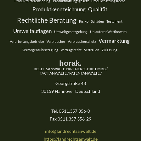
Produktdifferenzierung
Produkthaftungsgesetz
Produkthaftungsrecht
Produktkennzeichnung
Qualität
Rechtliche Beratung
Risiko
Schäden
Testament
Umweltauflagen
Umweltgesetzgebung
Unlauterer Wettbewerb
Vermarktung
Verarbeitungsbetriebe
Verbraucher
Verbraucherschutz
Vermögensübertragung
Vertragsrecht
Vertrauen
Zulassung
horak.
RECHTSANWÄLTE PARTNERSCHAFT MBB /
FACHANWÄLTE / PATENTANWÄLTE /
Georgstraße 48
30159 Hannover Deutschland
Tel. 0511.357 356-0
Fax 0511.357 356-29
info@landrechtsanwalt.de
https://landrechtsanwalt.de