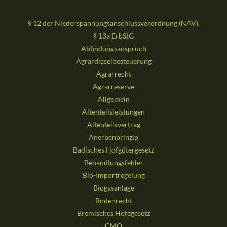
§ 12 der Niederspannungsanschlussverordnung (NAV),
§ 13a ErbStG
Abfindungsanspruch
Agrardieselbesteuerung
Agrarrecht
Agrarreserve
Allgemein
Altenteilsleistungen
Altenteilsvertrag
Anerbenprinzip
Badisches Hofgütergesetz
Behandlungsfehler
Bio-Importregelung
Biogasanlage
Bodenrecht
Bremisches Höfegesetz
CMO